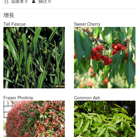
追蹤者 0
關注 0
增長
Tall Fescue
Sweet Cherry
Fraser Photinia
Common Ash