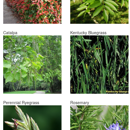
Catalpa
Kentucky Bluegrass
Perennial Ryegrass
Rosemary