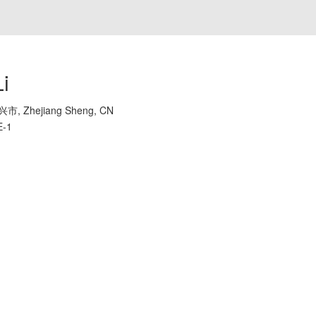
i
市, Zhejiang Sheng, CN
E-1