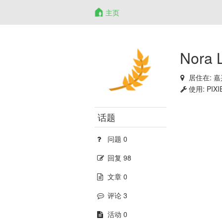
主页
Nora L
居住在:
嘉兴
使用:
PIXI
话题
问题 0
回复 98
文章 0
评论 3
活动 0