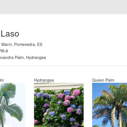
 Laso
:
Marín, Pontevedra, ES
RK-8
exandra Palm, Hydrangea
alm
Hydrangea
Queen Palm