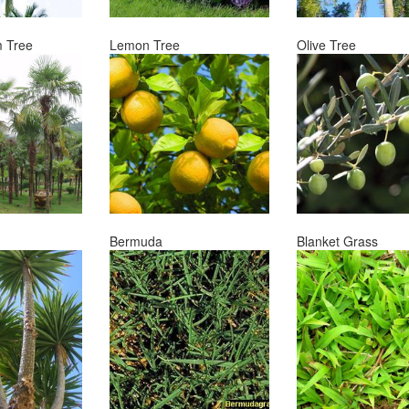
m Tree
Lemon Tree
Olive Tree
Bermuda
Blanket Grass