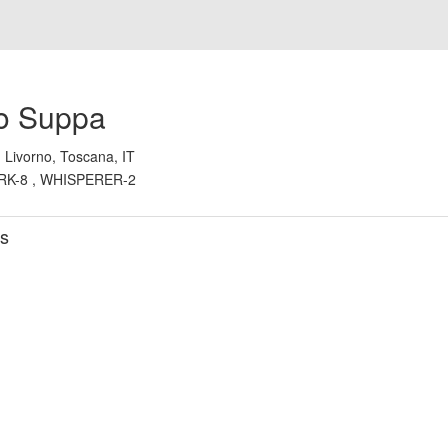
o Suppa
:
Livorno, Toscana, IT
RK-8 , WHISPERER-2
s